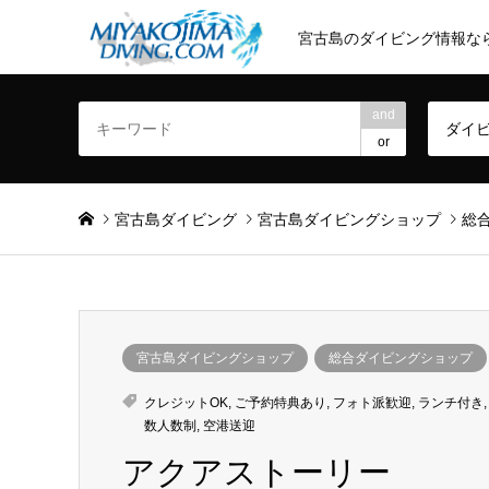
宮古島のダイビング情報な
and
ダイ
or
宮古島ダイビング
宮古島ダイビングショップ
総
宮古島ダイビングショップ
総合ダイビングショップ
クレジットOK
,
ご予約特典あり
,
フォト派歓迎
,
ランチ付き
数人数制
,
空港送迎
アクアストーリー