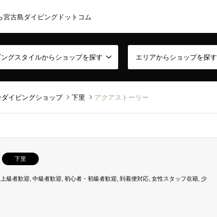
ら宮古島ダイビングドットコム
ビングスタイルからショップを探す
エリアからショップを探す
合ダイビングショップ
下里
アクアストーリー
下里
,
上級者歓迎
,
中級者歓迎
,
初心者・初級者歓迎
,
到着便対応
,
女性スタッフ在籍
,
少