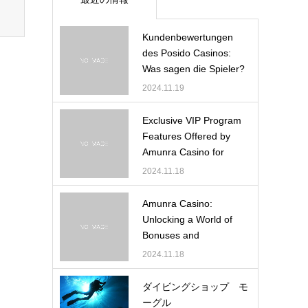
Kundenbewertungen
des Posido Casinos:
Was sagen die Spieler?
2024.11.19
Exclusive VIP Program
Features Offered by
Amunra Casino for
Pre…
2024.11.18
Amunra Casino:
Unlocking a World of
Bonuses and
Promotions
2024.11.18
ダイビングショップ モ
ーグル