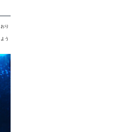
ており
るよう