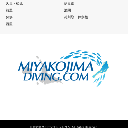
久貝・松原
伊良部
前里
池間
狩俣
荷川取・仲宗根
西里
Facebook
RSS
お問合せフォーム
宮古島ダイビングショップ
©
宮古島ダイビングドットコム
. All Rights Reserved.